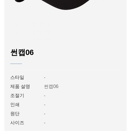
썬캡06
스타일
-
제품 설명
썬캡06
조절기
-
인쇄
-
원단
-
사이즈
-