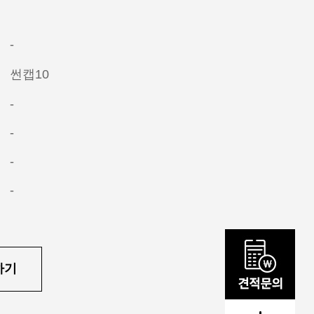
-
썬캡10
-
-
-
-
하기