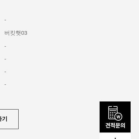
-
버킷햇03
-
-
-
-
하기