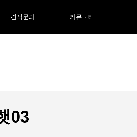
견적문의
커뮤니티
햇03